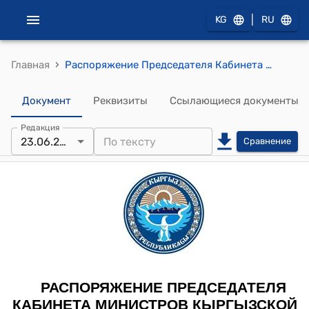
|
KG
RU
›
Главная
Распоряжение Председателя Кабинета Министров КР от 23 июня 2022 года № 430 "Об утверждении состава рабочей группы Правительственной делегации Кыргызской Республики по вопросам демаркации кыргызско-узбекской государственной границы"
Документ
Реквизиты
Ссылающиеся документы
Редакция
23.06.2022
Сравнение