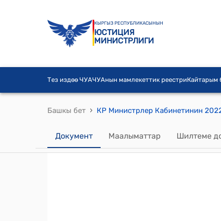
КЫРГЫЗ РЕСПУБЛИКАСЫНЫН
ЮСТИЦИЯ
МИНИСТРЛИГИ
Тез издөө ЧУА
ЧУАнын мамлекеттик реестри
Кайтарым
›
Башкы бет
Документ
Маалыматтар
Шилтеме д