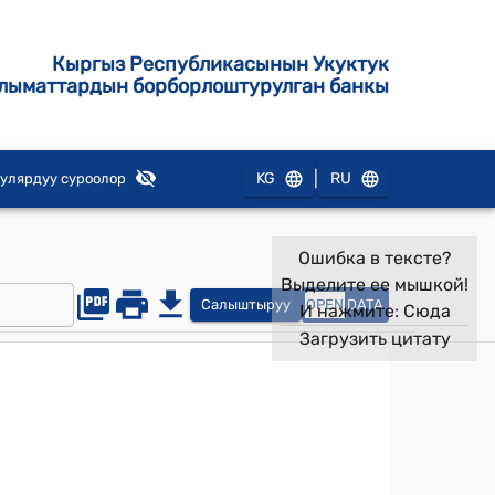
Кыргыз Республикасынын Укуктук
лыматтардын борборлоштурулган банкы
|
KG
RU
улярдуу суроолор
Ошибка в тексте?
Выделите ее мышкой!
Салыштыруу
OPEN
DATA
И нажмите:
Сюда
Загрузить цитату