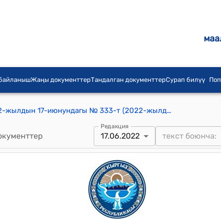
маа
 байланыш
Жаңы документтер
Тандалган документтер
Сурап билүү
Поп
КР Министрлер Кабинетинин 2022-жылдын 17-июнундагы № 333-т (2022-жылдын 16-июнунда Бишкек шаарында кол коюлган Кыргыз Республикасынын Министрлер Кабинети менен Өзбек-Кыргыз өнүктүрүү фондунун ортосундагы Өзбек-Кыргыз өнүктүрүү фондунун Кыргыз Республикасынын аймагында болуусунун шарттары жөнүндө макулдашууга Кыргыз Республикасынын Министрлер Кабинетинин корутундусун жактыруу тууралуу) ТЕСКЕМЕСИ
Редакция
окументтер
17.06.2022