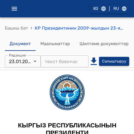
|
KG
RU
›
Башкы бет
КР Президентинин 2009-жылдын 23-январындагы ПБ № 7 "Ж.Ж.Максуталиев жөнүндө"
Документ
Маалыматтар
Шилтеме документтер
Редакция
23.01.2009
Салыштыруу