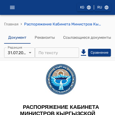
|
KG
RU
›
Главная
Распоряжение Кабинета Министров Кыргызской Республики от 8 июля 2022 года № 374-р "Об утверждении списка председателей кыргызской части совместных межправительственных комиссий по сотрудничеству Кыргызской Республики с иностранными государствами в торгово-экономической, научно-технической и культурно-гуманитарной сферах"
Документ
Реквизиты
Ссылающиеся документы
Редакция
31.07.2024
Сравнение