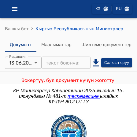
|
KG
RU
›
Башкы бет
Кыргыз Республикасынын Министрлер Кабинетинин 2022-жылдын 18-июлундагы № 394-т (Кыргыз Республикасынын Өкмөтүнүн 2015-жылдын 20-январындагы № 10-б буйругуна өзгөртүү киргизүү тууралуу) тескемеси
Документ
Маалыматтар
Шилтеме документтер
Редакция
13.06.2025
Салыштыруу
Эскертүү, бул документ күчүн жоготту!