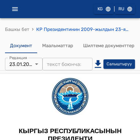
|
KG
RU
›
Башкы бет
КР Президентинин 2009-жылдын 23-январындагы ПБ № 9 "М.Н.Саккараев жөнүндө" буйругу
Документ
Маалыматтар
Шилтеме документтер
Редакция
23.01.2009
Салыштыруу