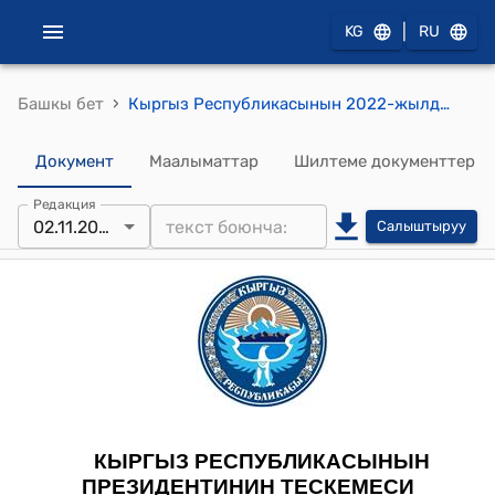
|
KG
RU
›
Башкы бет
Кыргыз Республикасынын 2022-жылдын 2-ноябрындагы ПТ № 209 "Кыргыз Республикасы менен Өзбекстан Республикасынын ортосундагы Кыргыз-өзбек мамлекеттик чек арасынын айрым участоктору жөнүндө келишимдин долбоору жөнүндө" текскемеси
Документ
Маалыматтар
Шилтеме документтер
Редакция
02.11.2022
Салыштыруу