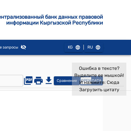
ентрализованный банк данных правовой
информации Кыргызской Республики
|
KG
RU
е запросы
Ошибка в тексте?
Выделите ее мышкой!
Сравнение
OPEN
DATA
И нажмите:
Сюда
Загрузить цитату