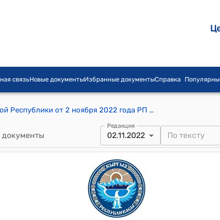
Ц
ная связь
Новые документы
Избранные документы
Справка
Популярны
Распоряжение Президента Кыргызской Республики от 2 ноября 2022 года РП № 209 "Об одобрении проекта Договора между Кыргызской Республикой и Республикой Узбекистан об отдельных участках кыргызско-узбекской Государственной границы"
Редакция
 документы
02.11.2022