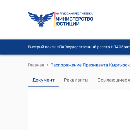
КЫРГЫЗСКАЯ РЕСПУБЛИКА
МИНИСТЕРСТВО
ЮСТИЦИИ
Быстрый поиск НПА
Государственный реестр НПА
Обрат
›
Главная
Документ
Реквизиты
Ссылающиеся