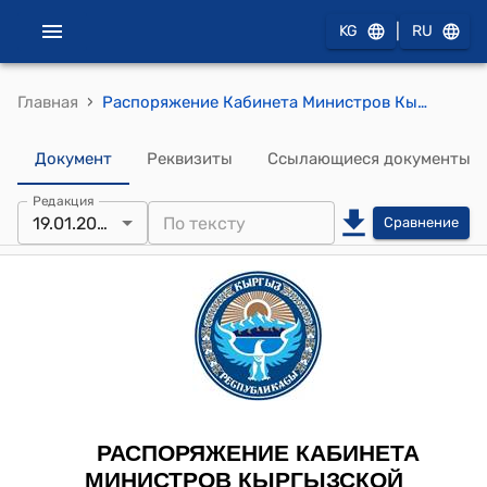
|
KG
RU
›
Главная
Распоряжение Кабинета Министров Кыргызской Республики от 19 января 2023 года № 14-р (Об одобрении проекта Протокола о внесении изменений в Соглашение между Правительством Кыргызской Республики и Правительством Республики Казахстан о пунктах пропуска через государственную границу от 25 декабря 2003 года)
Документ
Реквизиты
Ссылающиеся документы
Редакция
19.01.2023
Сравнение