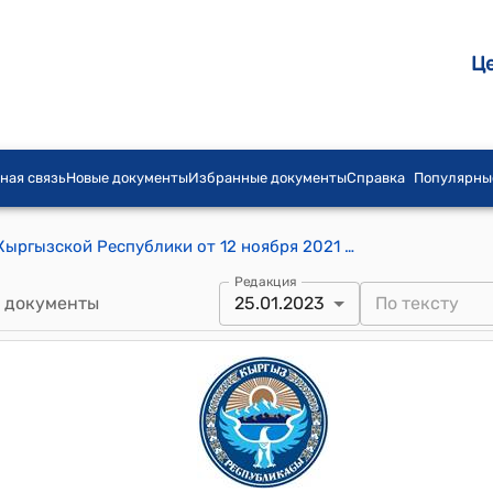
Ц
ная связь
Новые документы
Избранные документы
Справка
Популярны
Распоряжение Кабинета Министров Кыргызской Республики от 12 ноября 2021 года № 282-р (Об обеспечении своевременной заготовки местного угля для нужд ТЭЦ города Бишкек и недопущения необоснованного повышения розничных цен на уголь)
Редакция
 документы
25.01.2023