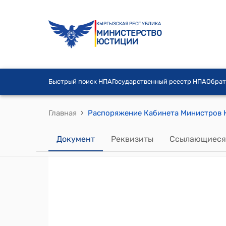
КЫРГЫЗСКАЯ РЕСПУБЛИКА
МИНИСТЕРСТВО
ЮСТИЦИИ
Быстрый поиск НПА
Государственный реестр НПА
Обрат
›
Главная
Документ
Реквизиты
Ссылающиеся