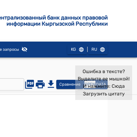
ентрализованный банк данных правовой
информации Кыргызской Республики
|
KG
RU
е запросы
Ошибка в тексте?
Выделите ее мышкой!
Сравнение
OPEN
DATA
И нажмите:
Сюда
Загрузить цитату