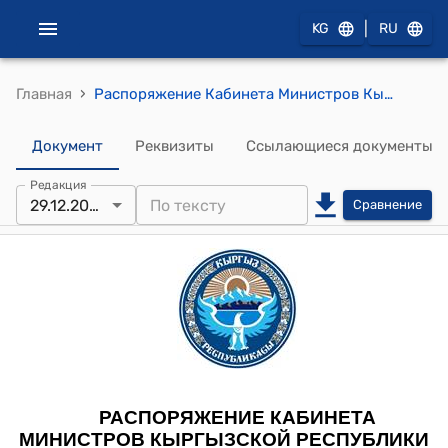
|
KG
RU
›
Главная
Распоряжение Кабинета Министров Кыргызской Республики от 25 января 2023 года №27-р (Об одобрении заключения Кабинета Министров Кыргызской Республики к Конвенции о международном порядке взыскания алиментов на детей и других форм содержания семьи, принятой в Гааге 23 ноября 2007 года)
Документ
Реквизиты
Ссылающиеся документы
Редакция
29.12.2025
Сравнение