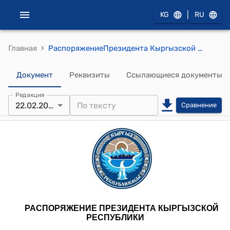
|
KG
RU
›
Главная
РаспоряжениеПрезидента Кыргызской Республики от 22 февраля 2023 года РП № 26 (Об утверждении состава президиума Национальной аттестационной комиссии при Президенте Кыргызской Республики)
Документ
Реквизиты
Ссылающиеся документы
Редакция
22.02.2023
Сравнение