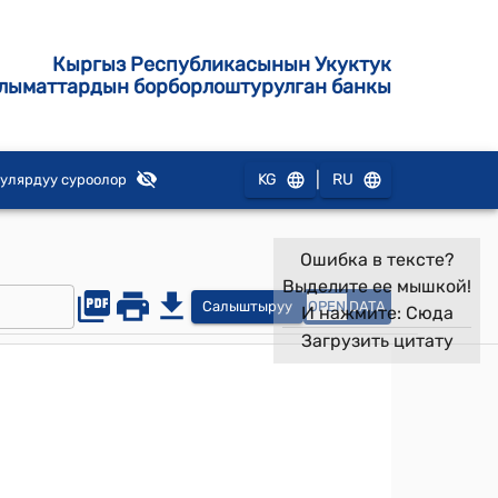
Кыргыз Республикасынын Укуктук
лыматтардын борборлоштурулган банкы
|
KG
RU
улярдуу суроолор
Ошибка в тексте?
Выделите ее мышкой!
Салыштыруу
OPEN
DATA
И нажмите:
Сюда
Загрузить цитату