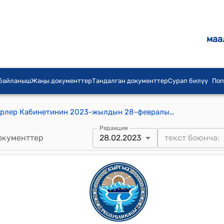
маа
 байланыш
Жаңы документтер
Тандалган документтер
Сурап билүү
Поп
Кыргыз Республикасынын Министрлер Кабинетинин 2023-жылдын 28-февралындагы № 80-т (Кыргыз Республикасынын Президентинин 2022-жылдын 15-ноябрындагы № 376 "Фондулук рынокту жана биржалык ишти андан ары өнүктүрүү боюнча чаралар жөнүндө" Жарлыгын ишке ашыруу боюнча Кыргыз Республикасынын Министрлер Кабинетинин иш-чаралар планын бекитүү тууралуу) тескемеси
Редакция
окументтер
28.02.2023