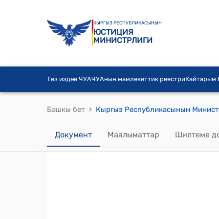
КЫРГЫЗ РЕСПУБЛИКАСЫНЫН
ЮСТИЦИЯ
МИНИСТРЛИГИ
Тез издөө ЧУА
ЧУАнын мамлекеттик реестри
Кайтарым
›
Башкы бет
Документ
Маалыматтар
Шилтеме д