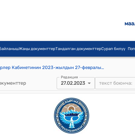
маа
 байланыш
Жаңы документтер
Тандалган документтер
Сурап билүү
Поп
Кыргыз Республикасынын Министрлер Кабинетинин 2023-жылдын 27-февралындагы № 73-т (Кыргыз Республикасынын делегациясынын курамын түзүү тууралуу) тескемеси
Редакция
окументтер
27.02.2023