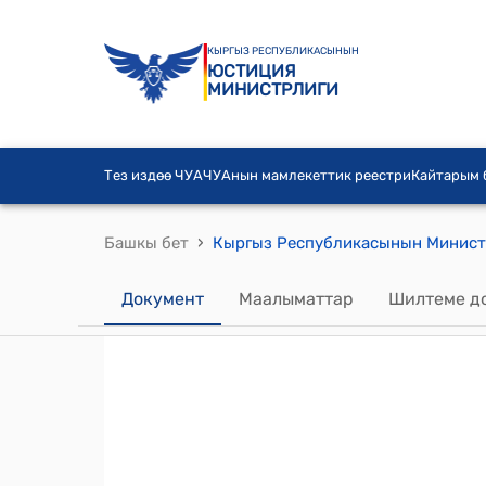
КЫРГЫЗ РЕСПУБЛИКАСЫНЫН
ЮСТИЦИЯ
МИНИСТРЛИГИ
Тез издөө ЧУА
ЧУАнын мамлекеттик реестри
Кайтарым
›
Башкы бет
Документ
Маалыматтар
Шилтеме д