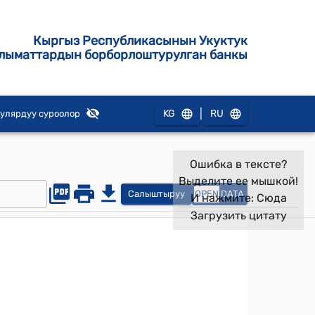
Кыргыз Республикасынын Укуктук
лыматтардын борборлоштурулган банкы
|
KG
RU
улярдуу суроолор
Ошибка в тексте?
Выделите ее мышкой!
Салыштыруу
OPEN
DATA
И нажмите:
Сюда
Загрузить цитату