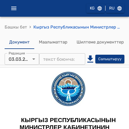
|
KG
RU
›
Башкы бет
Кыргыз Республикасынын Министрлер Кабинетинин 2023-жылдын 3-мартындагы № 85-т (Дөңгөлөктүү транспорт каражаттары, дөңгөлөктүү транспорт каражаттарына орнотулушу жана/же колдонулушу мүмкүн болгон жабдуулардын предметтери жана бөлүктөрү үчүн Бириккен Улуттар Уюмунун макулдашылган техникалык эрежелерин кабыл алуу жөнүндө жана 1958-жылдын 20-мартында Женева шаарында түзүлгөн Бириккен Улуттар Уюмунун ушул эрежелеринин негизинде берилген расмий бүтүмдөрдү өз ара таануунун шарттары тууралуу макулдашууга Кыргыз Республикасынын Министрлер Кабинетинин корутундусун жактыруу тууралуу) тескемеси
Документ
Маалыматтар
Шилтеме документтер
Редакция
03.03.2023
Салыштыруу