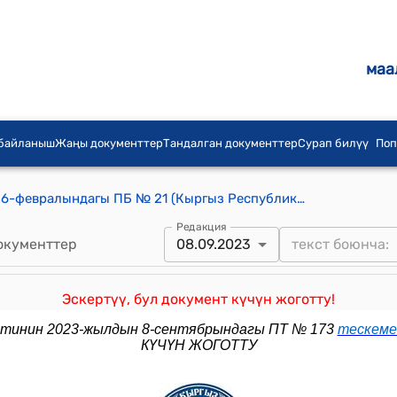
маа
 байланыш
Жаңы документтер
Тандалган документтер
Сурап билүү
Поп
КР Президентинин 2009-жылдын 6-февралындагы ПБ № 21 (Кыргыз Республикасынын Улуттук статистика комитетинин коллегиясынын мүчөлөрү) буйругу
Редакция
окументтер
08.09.2023
Эскертүү, бул документ күчүн жоготту!