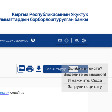
Кыргыз Республикасынын Укуктук
лыматтардын борборлоштурулган банкы
|
KG
RU
улярдуу суроолор
Ошибка в тексте?
Салыштыруу
OPEN
DATA
Выделите ее мышкой!
И нажмите:
Сюда
Загрузить цитату