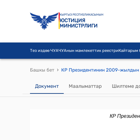
КЫРГЫЗ РЕСПУБЛИКАСЫНЫН
ЮСТИЦИЯ
МИНИСТРЛИГИ
Тез издөө ЧУА
ЧУАнын мамлекеттик реестри
Кайтарым
›
Башкы бет
Документ
Маалыматтар
Шилтеме д