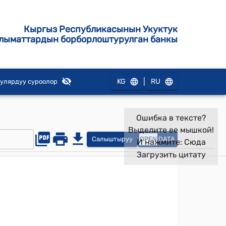
Кыргыз Республикасынын Укуктук
лыматтардын борборлоштурулган банкы
|
KG
RU
улярдуу суроолор
Ошибка в тексте?
Выделите ее мышкой!
Салыштыруу
OPEN
DATA
И нажмите:
Сюда
Загрузить цитату