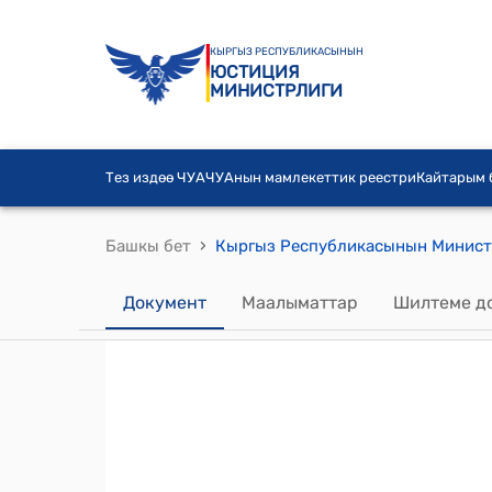
КЫРГЫЗ РЕСПУБЛИКАСЫНЫН
ЮСТИЦИЯ
МИНИСТРЛИГИ
Тез издөө ЧУА
ЧУАнын мамлекеттик реестри
Кайтарым
›
Башкы бет
Документ
Маалыматтар
Шилтеме д