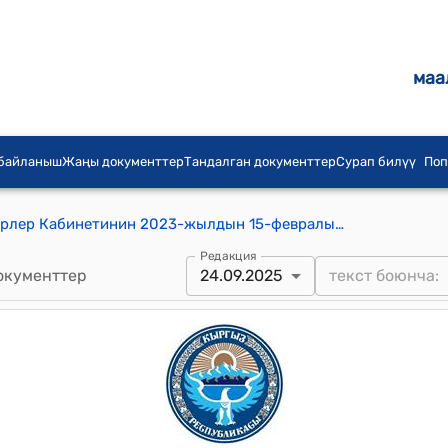
маа
 байланыш
Жаңы документтер
Тандалган документтер
Сурап билүү
Поп
Кыргыз Республикасынын Министрлер Кабинетинин 2023-жылдын 15-февралындагы № 55-т (Кыргыз Республикасынын Мамлекеттик чек арасы аркылуу өткөрүү пункттарында мамлекеттик контролдоо органдарынын өз ара аракеттенүүсүн жана тиешелүү контролду камсыз кылуу тууралуу) тескемеси
Редакция
окументтер
24.09.2025