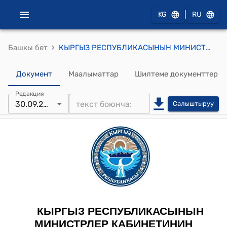
|
KG
RU
›
Башкы бет
КЫРГЫЗ РЕСПУБЛИКАСЫНЫН МИНИСТРЛЕР КАБИНЕТИНИН 2023-жылдын 3-мартындагы № 92-т (2023-2026-жылдарга Кыргыз Республикасында авиациялык каттамды өнүктүрүү боюнча иш-чаралар планын бекитүү тууралуу) ТЕСКЕМЕСИ
Документ
Маалыматтар
Шилтеме документтер
Редакция
30.09.2024
Салыштыруу