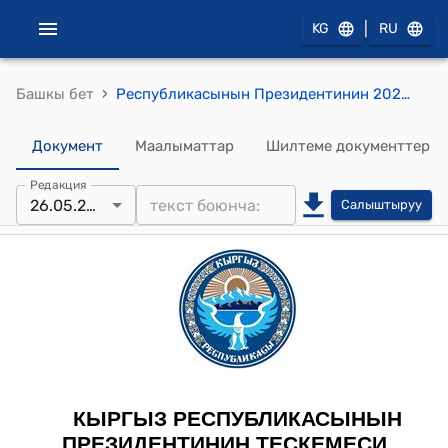
|
KG
RU
›
Башкы бет
Республикасынын Президентинин 2023-жылдын 15-мартындагы ПТ № 43 (Жергиликтүү мамлекеттик администрациялардын жана жергиликтүү өз алдынча башкаруу органдарынын алдындагы жер мунапысын жүргүзүү боюнча комиссияларга көмөк жана методикалык жардам көрсөтүү боюнча ведомстволор аралык жумушчу топтун курамын түзүү тууралуу) тескемеси
Документ
Маалыматтар
Шилтеме документтер
Редакция
26.05.2025
Салыштыруу