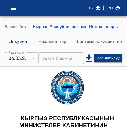
|
KG
RU
›
Башкы бет
Кыргыз Республикасынын Министрлер Кабинетинин 2023-жылдын 6-мартындагы № 96-т (Жер казынасын пайдалануу укугун берүү тууралуу) тескемеси
Документ
Маалыматтар
Шилтеме документтер
Редакция
06.03.2023
Салыштыруу