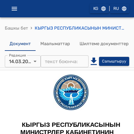
|
KG
RU
›
Башкы бет
КЫРГЫЗ РЕСПУБЛИКАСЫНЫН МИНИСТРЛЕР КАБИНЕТИНИН 2023-жылдын 14-мартындагы № 103-т (Кыргыз Республикасынын Министрлер Кабинети менен Россия Федерациясынын Өкмөтүнүн ортосундагы Евразия өнүктүрүү банкынын төлөнгөн уставдык капиталындагы Россия Федерациясынын үлүшүнүн бөлүгүн сатып алуу-сатуу жөнүндө макулдашуунун долбоорун жактыруу тууралуу) ТЕСКЕМЕСИ
Документ
Маалыматтар
Шилтеме документтер
Редакция
14.03.2023
Салыштыруу