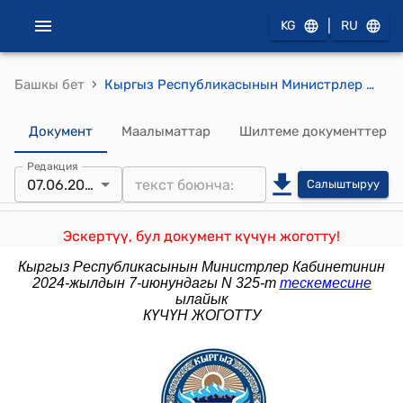
|
KG
RU
›
Башкы бет
Кыргыз Республикасынын Министрлер Кабинетинин 2023-жылдын 15-мартындагы № 107-т (Жер казынасын пайдалануу укугун берүү тууралуу) тескемеси
Документ
Маалыматтар
Шилтеме документтер
Редакция
07.06.2024
Салыштыруу
Эскертүү, бул документ күчүн жоготту!