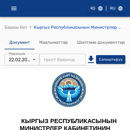
|
KG
RU
›
Башкы бет
Кыргыз Республикасынын Министрлер Кабинетинин 2023-жылдын 22-февралындагы № 71-т (Кыргыз Республикасы, "Чакан ГЭС" ачык акционердик коому менен Европа реконструкциялоо жана өнүктүрүү банкынын ортосундагы Гранттык жана Кредиттик макулдашуунун долбоорун жактыруу тууралуу) тескемеси
Документ
Маалыматтар
Шилтеме документтер
Редакция
22.02.2023
Салыштыруу