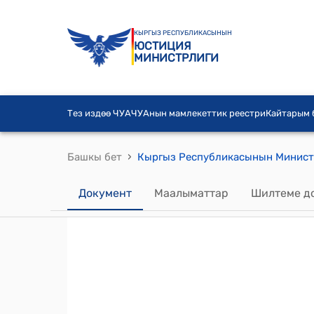
КЫРГЫЗ РЕСПУБЛИКАСЫНЫН
ЮСТИЦИЯ
МИНИСТРЛИГИ
Тез издөө ЧУА
ЧУАнын мамлекеттик реестри
Кайтарым
›
Башкы бет
Документ
Маалыматтар
Шилтеме д