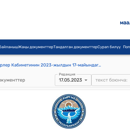
маа
 байланыш
Жаңы документтер
Тандалган документтер
Сурап билүү
Поп
Кыргыз Республикасынын Министрлер Кабинетинин 2023-жылдын 17-майындагы № 252-т (Жалал-Абад облусунун Аксы районундагы Сары-Челек мамлекеттик биосфералык аймагынын жана Аркыт токой чарбасынын айланасындагы чыр-чатактарды кароо жана чечүү боюнча ведомстволор аралык комиссияны түзүү жөнүндө) тескемеси
Редакция
окументтер
17.05.2023