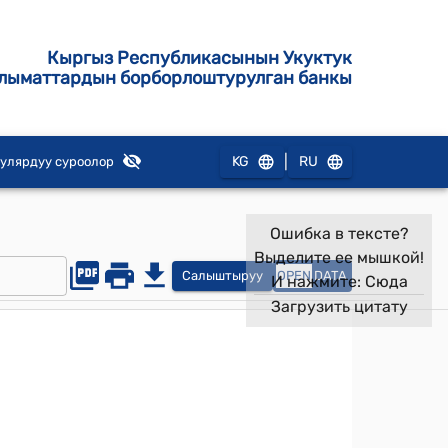
Кыргыз Республикасынын Укуктук
лыматтардын борборлоштурулган банкы
|
KG
RU
улярдуу суроолор
Ошибка в тексте?
Выделите ее мышкой!
Салыштыруу
OPEN
DATA
И нажмите:
Сюда
Загрузить цитату