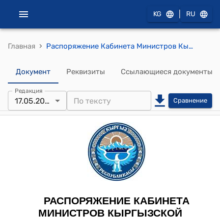
|
KG
RU
›
Главная
Распоряжение Кабинета Министров Кыргызской Республики от 17 мая 2023 года № 250-р (Об одобрении проекта Протокола о внесении изменений в Договор о Евразийском экономическом союзе от 29 мая 2014 года)
Документ
Реквизиты
Ссылающиеся документы
Редакция
17.05.2023
Сравнение