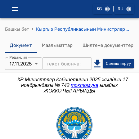
|
KG
RU
›
Башкы бет
Кыргыз Республикасынын Министрлер Кабинетинин 2023-жылдын 30-майындагы № 290-т (Жер казынасын пайдалануу укугун берүү тууралуу) тескемеси
Документ
Маалыматтар
Шилтеме документтер
Редакция
17.11.2025
Салыштыруу