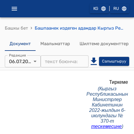
|
KG
RU
›
Башкы бет
Башпаанек издеген адамдар Кыргыз Республикасынын аймагына чукулунан жапырт келген кырдаалда мамлекеттик органдардын өз ара аракеттенүүсү жөнүндө жобо (КР Министрлер Кабинетинин 2022-жылдын 6-июлундагы № 370-т тескемесине)
Документ
Маалыматтар
Шилтеме документтер
Редакция
06.07.2022
Салыштыруу