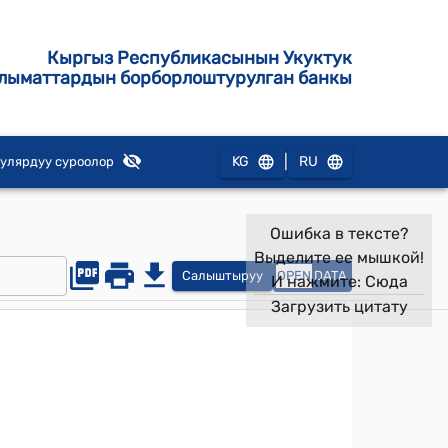
Кыргыз Республикасынын Укуктук
лыматтардын борборлоштурулган банкы
|
KG
RU
улярдуу суроолор
Ошибка в тексте?
Выделите ее мышкой!
Салыштыруу
OPEN
DATA
И нажмите:
Сюда
Загрузить цитату