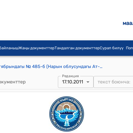
маа
 байланыш
Жаңы документтер
Тандалган документтер
Сурап билүү
Поп
КР Өкмөтүнүн 2011-жылдын 17-октябрындагы № 485-б (Нарын облусундагы Ат-Башы - Кында-Торугарт автомобиль жолунун 107-километриндеги жана Ысык-Көл облусунун Барскоон-Акшыйрак автомобиль жолунун 74-километриндеги көпүрөлөр (мындан ары - көпүрөлөр) аркылуу автотранспорт каражаттардын өтүшүн камсыздоо) буйругу
Редакция
окументтер
17.10.2011