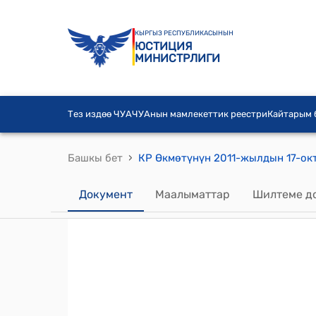
КЫРГЫЗ РЕСПУБЛИКАСЫНЫН
ЮСТИЦИЯ
МИНИСТРЛИГИ
Тез издөө ЧУА
ЧУАнын мамлекеттик реестри
Кайтарым
›
Башкы бет
Документ
Маалыматтар
Шилтеме д