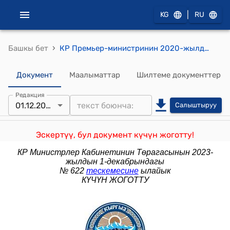
|
KG
RU
›
Башкы бет
КР Премьер-министринин 2020-жылдын 1-октябрындагы № 430 (Кыргыз Республикасынын Өкмөтүнө караштуу Мамлекеттик материалдык резервдер фондунун коллегия мүчөлөрү болуп төмөнкүлөр бекитүү жөнүндө) буйругу
Документ
Маалыматтар
Шилтеме документтер
Редакция
01.12.2023
Салыштыруу
Эскертүү, бул документ күчүн жоготту!