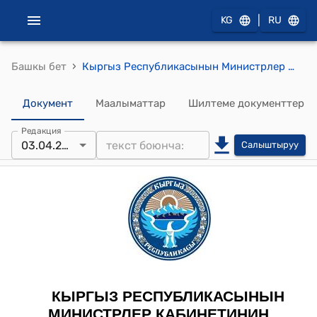
|
KG
RU
›
Башкы бет
Кыргыз Республикасынын Министрлер Кабинетинин Төрагасынын 2023-жылдын 3-апрелиндеги № 164 "У.Э.Бердикожоев жөнүндө" тескемеси
Документ
Маалыматтар
Шилтеме документтер
Редакция
03.04.2023
Салыштыруу