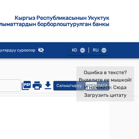
Кыргыз Республикасынын Укуктук
лыматтардын борборлоштурулган банкы
|
KG
RU
улярдуу суроолор
Ошибка в тексте?
Выделите ее мышкой!
Салыштыруу
OPEN
DATA
И нажмите:
Сюда
Загрузить цитату