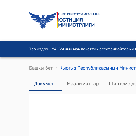
КЫРГЫЗ РЕСПУБЛИКАСЫНЫН
ЮСТИЦИЯ
МИНИСТРЛИГИ
Тез издөө ЧУА
ЧУАнын мамлекеттик реестри
Кайтарым
›
Башкы бет
Документ
Маалыматтар
Шилтеме д