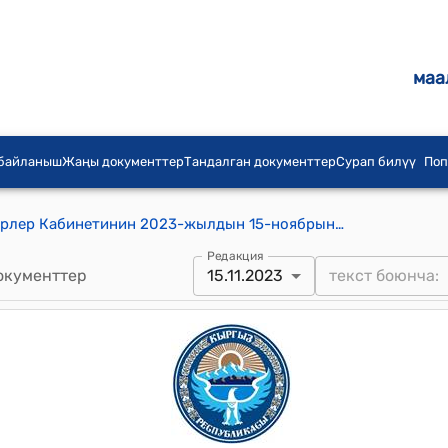
маа
 байланыш
Жаңы документтер
Тандалган документтер
Сурап билүү
Поп
Кыргыз Республикасынын Министрлер Кабинетинин 2023-жылдын 15-ноябрындагы № 692-т (2019-жылдын 21-июнунда Женева шаарында кабыл алынган Эл аралык эмгек уюмунун эмгек чөйрөсүндөгү зомбулукту жана ыдык көрсөтүүлөрдү жоюу жөнүндө № 190 конвенциясына Кыргыз Республикасынын Министрлер Кабинетинин тиркелген корутундусун жактыруу тууралуу) тескемеси
Редакция
окументтер
15.11.2023