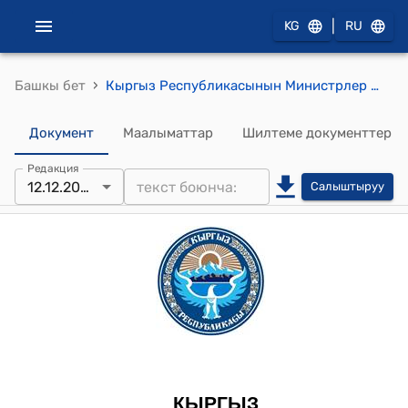
|
KG
RU
›
Башкы бет
Кыргыз Республикасынын Министрлер Кабинетинин 2023-жылдын 12-декабрындагы N 775-т (Кыргыз Республикасынын Министрлер Кабинетинин 2023-жылдын 23-майындагы N 267-т тескемесине өзгөртүү киргизүү тууралуу) тескемеси
Документ
Маалыматтар
Шилтеме документтер
Редакция
12.12.2023
Салыштыруу