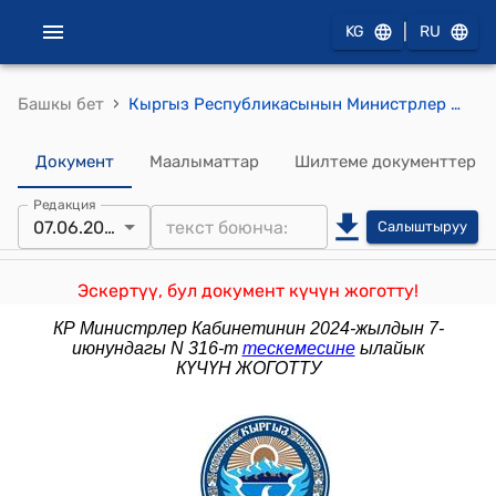
|
KG
RU
›
Башкы бет
Кыргыз Республикасынын Министрлер Кабинетинин 2023-жылдын 12-декабрындагы № 767-т (Кыргыз Республикасынын Министрлер Кабинетинин 2022-жылдын 29-декабрындагы № 699-т тескемесине өзгөртүү киргизүү тууралуу) тескемеси
Документ
Маалыматтар
Шилтеме документтер
Редакция
07.06.2024
Салыштыруу
Эскертүү, бул документ күчүн жоготту!