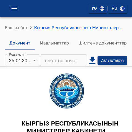
|
KG
RU
›
Башкы бет
Кыргыз Республикасынын Министрлер Кабинетинин 2024-жылдын 26-январындагы № 23-т (Кыргыз Республикасы менен Эл аралык реконструкциялоо жана өнүктүрүү банкынын жана Эл аралык өнүктүрүү ассоциациясынын ортосундагы Кыргыз Республикасында баштапкы медициналык-санитардык жардамдын сапатын жогорулатуу программасы үчүн Донорлордун көп тараптуу максаттуу фондунун гранты жөнүндө макулдашуунун долбоорун жана Кыргыз Республикасы менен Эл аралык реконструкциялоо жана өнүктүрүү банкынын жана Эл аралык өнүктүрүү ассоциациясынын ортосундагы Кыргыз Республикасында баштапкы медициналык-санитардык жардамдын сапатын жогорулатуу программасынын коштоочу чаралары үчүн Бирдиктүү донордук максаттуу фонддун гранты жөнүндө макулдашуунун долбоорун жактыруу тууралуу) тескемеси
Документ
Маалыматтар
Шилтеме документтер
Редакция
26.01.2024
Салыштыруу