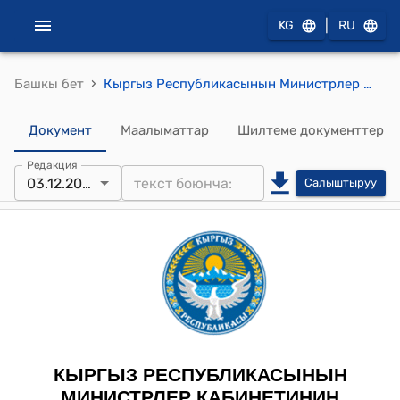
|
KG
RU
›
Башкы бет
Кыргыз Республикасынын Министрлер Кабинетинин 2024-жылдын 20-мартындагы № 106-т (Кыргыз Республикасынын Президентинин 2024-жылдын 22-январындагы 5 "Кыргыз Республикасынын экономикасын динамикалуу өнүктүрүү үчүн полиметаллдарды жана сейрек кездешүүчү жер элементтерин казып алуу боюнча улуттук долбоорду ишке ашыруу жөнүндө" Жарлыгын ишке ашыруу боюнча иш-чаралар планын бекитүү тууралуу) Тескемеси
Документ
Маалыматтар
Шилтеме документтер
Редакция
03.12.2024
Салыштыруу