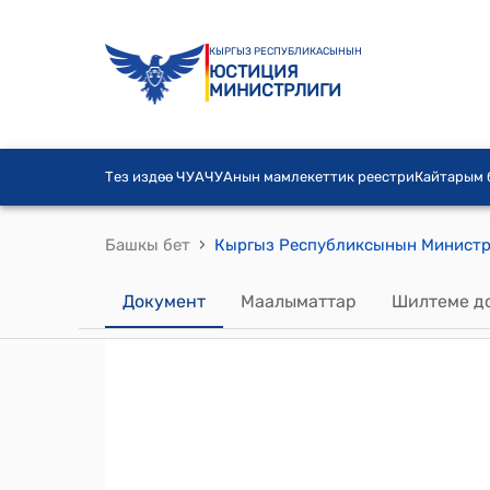
КЫРГЫЗ РЕСПУБЛИКАСЫНЫН
ЮСТИЦИЯ
МИНИСТРЛИГИ
Тез издөө ЧУА
ЧУАнын мамлекеттик реестри
Кайтарым
›
Башкы бет
Документ
Маалыматтар
Шилтеме д