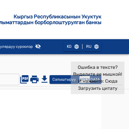
Кыргыз Республикасынын Укуктук
лыматтардын борборлоштурулган банкы
|
KG
RU
улярдуу суроолор
Ошибка в тексте?
Выделите ее мышкой!
Салыштыруу
OPEN
DATA
И нажмите:
Сюда
Загрузить цитату