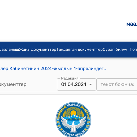
маа
 байланыш
Жаңы документтер
Тандалган документтер
Сурап билүү
Поп
Кыргыз Республиксынын Министрлер Кабинетинин 2024-жылдын 1-апрелиндеги № 117-т (Ош облусунун Кара-Суу районундагы Ала-Тоо айыл аймагынын Барак эксклавынын тургундарын көчүрүү тууралуу) Тескемеси
Редакция
окументтер
01.04.2024