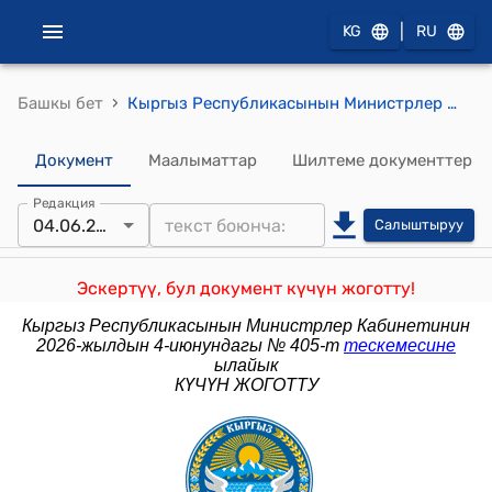
|
KG
RU
›
Башкы бет
Кыргыз Республикасынын Министрлер Кабинетинин 2024-жылдын 8-майындагы № 220-т (Жер участогун өткөрүп берүү тууралуу) тескемеси
Документ
Маалыматтар
Шилтеме документтер
Редакция
04.06.2026
Салыштыруу
Эскертүү, бул документ күчүн жоготту!