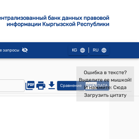
ентрализованный банк данных правовой
информации Кыргызской Республики
|
KG
RU
е запросы
Ошибка в тексте?
Выделите ее мышкой!
Сравнение
OPEN
DATA
И нажмите:
Сюда
Загрузить цитату