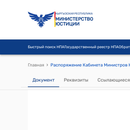
КЫРГЫЗСКАЯ РЕСПУБЛИКА
МИНИСТЕРСТВО
ЮСТИЦИИ
Быстрый поиск НПА
Государственный реестр НПА
Обрат
›
Главная
Документ
Реквизиты
Ссылающиеся