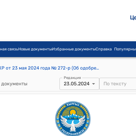
Ц
ная связь
Новые документы
Избранные документы
Справка
Популярны
Распоряжение Кабинета Министров КР от 23 мая 2024 года № 272-р (Об одобрении заключения Кабинета Министров Кыргызской Республики к Протоколу о внесении изменений в Соглашение о Евразийской группе по противодействию легализации преступных доходов и финансированию терроризма и Положение о порядке формирования и исполнения бюджета Евразийской группы по противодействию легализации преступных доходов и финансированию терроризма, подписанному 1 июня 2022 года в городе Ташкент)
Редакция
 документы
23.05.2024