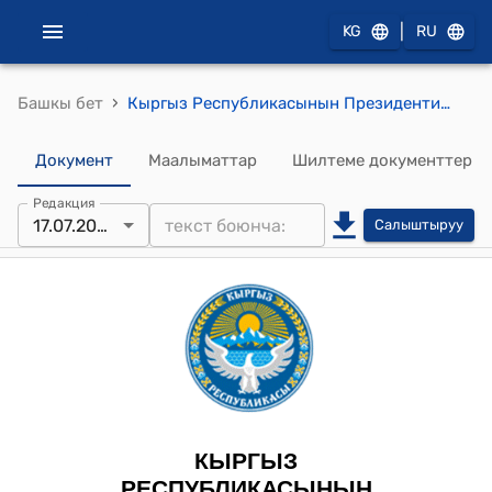
|
KG
RU
›
Башкы бет
Кыргыз Республикасынын Президентинин 2024-жылдын 17-июлундагы ПТ № 149 (Кыргыз Республикасы менен Өзбекстан Республикасынын ортосундагы Эркиндигинен ажыратууга соттолгон адамдарды жазасын андан ары өтөө үчүн өткөрүп берүү жөнүндө келишимдин долбоорун жактыруу тууралуу) тескемеси
Документ
Маалыматтар
Шилтеме документтер
Редакция
17.07.2024
Салыштыруу