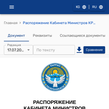
|
KG
RU
›
Главная
Распоряжение Кабинета Министров КР от 17 июля 2024 года № 422-р (Об одобрении проекта Протокола о внесении изменений в Соглашение между Правительством Кыргызской Республики и Правительством Республики Узбекистан о взаимных поездках граждан от 3 октября 2006 года)
Документ
Реквизиты
Ссылающиеся документы
Редакция
17.07.2024
Сравнение