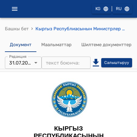
|
KG
RU
›
Башкы бет
Кыргыз Республиасынын Министрлер Кабинетинин 2024-жылдын 31-июлундагы № 463-т (Кыргыз Республикасынын Министрлер Кабинетинин 2022-жылдын 8-июлундагы № 374-т тескемесине өзгөртүү киргизүү тууралуу) тескемеси
Документ
Маалыматтар
Шилтеме документтер
Редакция
31.07.2024
Салыштыруу