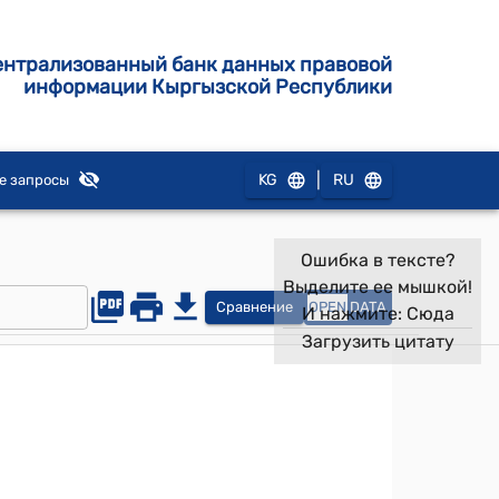
ентрализованный банк данных правовой
информации Кыргызской Республики
|
KG
RU
е запросы
Ошибка в тексте?
Выделите ее мышкой!
Сравнение
OPEN
DATA
И нажмите:
Сюда
Загрузить цитату