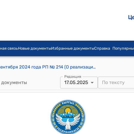
Ц
ная связь
Новые документы
Избранные документы
Справка
Популярны
Распоряжение Президента КР от 18 сентября 2024 года РП № 214 (О реализации государственной жилищной программы Кыргызской Республики "Менин уйум")
Редакция
 документы
17.05.2025