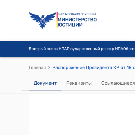
КЫРГЫЗСКАЯ РЕСПУБЛИКА
МИНИСТЕРСТВО
ЮСТИЦИИ
Быстрый поиск НПА
Государственный реестр НПА
Обрат
›
Главная
Документ
Реквизиты
Ссылающиеся