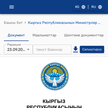
|
KG
RU
›
Башкы бет
Кыргыз Республикасынын Министрлер Кабинетинин 2024-жылдын 23-сентябрындагы № 564-т (Көз карандысыз Мамлекеттер Шериктештигине катышкан мамлекеттердин пенитенциардык кызматтары үчүн кадрларды даярдоо жөнүндө макулдашуунун расмий тилдеги долбоорун жактыруу тууралуу) тескемеси
Документ
Маалыматтар
Шилтеме документтер
Редакция
23.09.2024
Салыштыруу