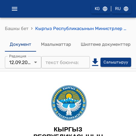
|
KG
RU
›
Башкы бет
Кыргыз Республикасынын Министрлер Кабинетинин 2024-жылдын 12-сентябрындагы № 541-т (Кыргыз Республикасынын Министрлер Кабинетинин 2023-жылдын 15-февралындагы № 55-т тескемесине төмөнкүдөй өзгөртүү киргизүү тууралуу) тескемеси
Документ
Маалыматтар
Шилтеме документтер
Редакция
12.09.2024
Салыштыруу