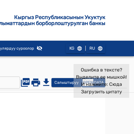
Кыргыз Республикасынын Укуктук
лыматтардын борборлоштурулган банкы
|
KG
RU
улярдуу суроолор
Ошибка в тексте?
Выделите ее мышкой!
Салыштыруу
OPEN
DATA
И нажмите:
Сюда
Загрузить цитату