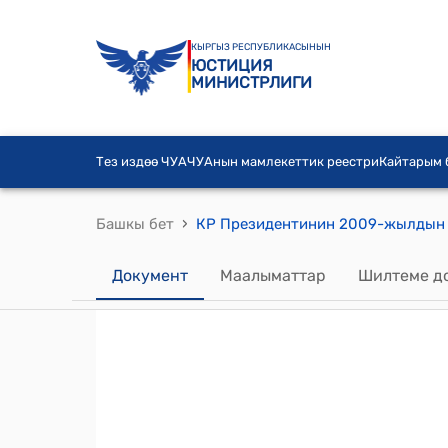
КЫРГЫЗ РЕСПУБЛИКАСЫНЫН
ЮСТИЦИЯ
МИНИСТРЛИГИ
Тез издөө ЧУА
ЧУАнын мамлекеттик реестри
Кайтарым
›
Башкы бет
Документ
Маалыматтар
Шилтеме д