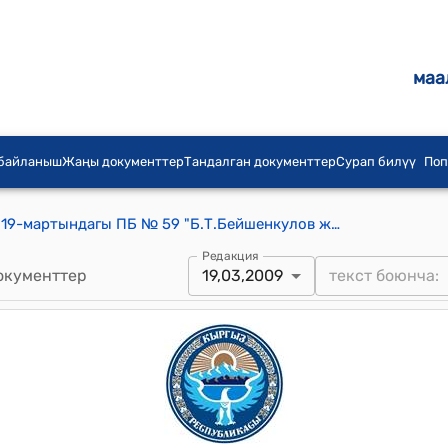
маа
 байланыш
Жаңы документтер
Тандалган документтер
Сурап билүү
Поп
КР Президентинин 2009-жылдын 19-мартындагы ПБ № 59 "Б.Т.Бейшенкулов жөнүндө" буйругу
Редакция
окументтер
19,03,2009