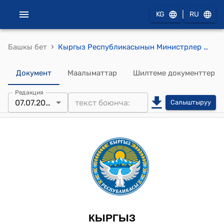
|
KG
RU
›
Башкы бет
Кыргыз Республикасынын Министрлер Кабинетинин 2025-жылдын 13-июнундагы № 481-т (Этил спиртин медициналык, ветеринардык, техникалык максаттарда, ошондой эле парфюмердик-косметикалык продукцияны өндүрүү үчүн пайдалануучу атайын керектөөчүлөрдүн жана субъекттердин тизмегин бекитүү тууралуу) тескемеси
Документ
Маалыматтар
Шилтеме документтер
Редакция
07.07.2026
Салыштыруу