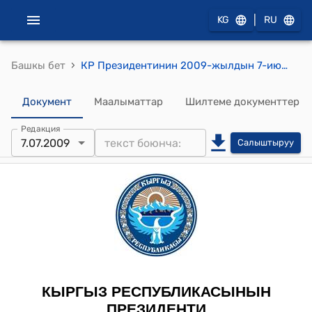
|
KG
RU
›
Башкы бет
КР Президентинин 2009-жылдын 7-июлдагы ПБ № 135 "С.М.Ормошев жөнүндө" буйругу
Документ
Маалыматтар
Шилтеме документтер
Редакция
7.07.2009
Салыштыруу