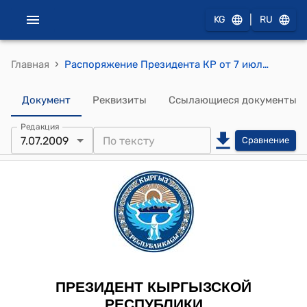
|
KG
RU
›
Главная
Распоряжение Президента КР от 7 июля 2009 года РП № 135 "Об Ормошеве С.М."
Документ
Реквизиты
Ссылающиеся документы
Редакция
7.07.2009
Сравнение