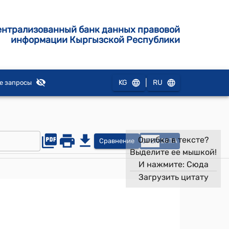
ентрализованный банк данных правовой
информации Кыргызской Республики
|
KG
RU
е запросы
Ошибка в тексте?
Сравнение
OPEN
DATA
Выделите ее мышкой!
И нажмите:
Сюда
Загрузить цитату