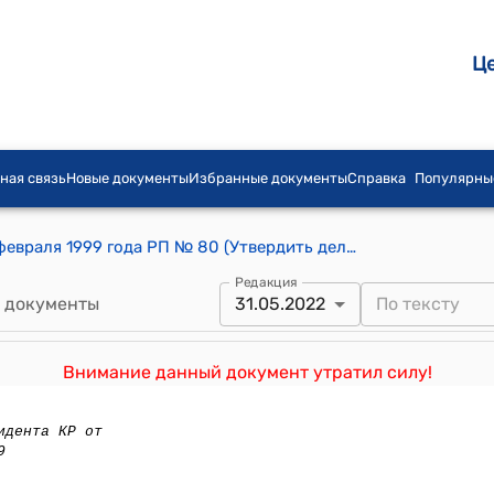
Ц
ная связь
Новые документы
Избранные документы
Справка
Популярны
Распоряжение Президента КР от 22 февраля 1999 года РП № 80 (Утвердить делегацию Кыргызской Республики для участия в официальном визите Президента Кыргызской Республики в Итальянскую Республику и Ватикан)
Редакция
 документы
31.05.2022
Внимание данный документ утратил силу!