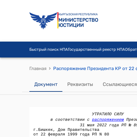
КЫРГЫЗСКАЯ РЕСПУБЛИКА
МИНИСТЕРСТВО
ЮСТИЦИИ
Быстрый поиск НПА
Государственный реестр НПА
Обрат
›
Главная
Документ
Реквизиты
Ссылающиеся