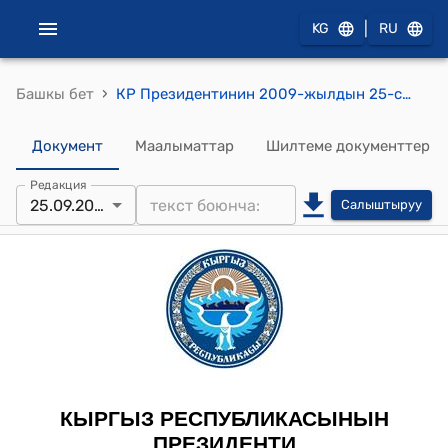
|
KG
RU
›
Башкы бет
КР Президентинин 2009-жылдын 25-сентябрындагы ПБ № 169 "А.А.Мадалиев жөнүндө" буйругу
Документ
Маалыматтар
Шилтеме документтер
Редакция
25.09.2009
Салыштыруу